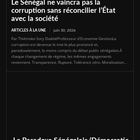
Le Sénégal ne vaincra pas la
corruption sans réconcilier l’État
avec la société
ARTICLES À LA UNE
juin 30, 2026
Par Thiémoko Sory DiakitéProfesseur d'Economie-GestionLa
corruption est devenue le mot le plus prononcé et,
paradoxalement, le moins compris du débat public sénégalais.À
chaque changement de régime, les mêmes engagements
reviennent. Transparence. Rupture. Tolérance zéro. Moralisation...