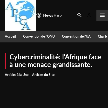
News
Hub
Accueil
Convention de l’ONU
Convention de l’UA
Charte
Cybercriminalité: l'Afrique face
à une menace grandissante.
Articles à la Une
Articles du Site