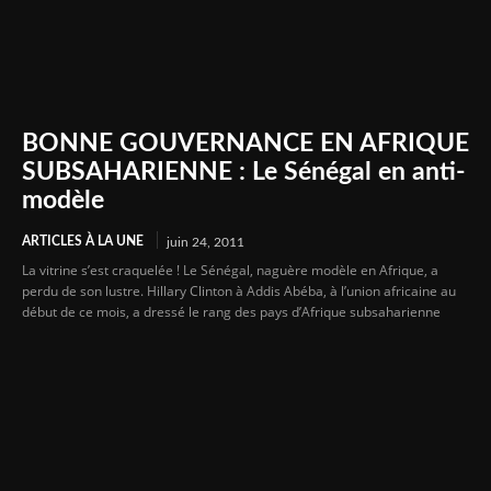
BONNE GOUVERNANCE EN AFRIQUE
SUBSAHARIENNE : Le Sénégal en anti-
modèle
ARTICLES À LA UNE
juin 24, 2011
La vitrine s’est craquelée ! Le Sénégal, naguère modèle en Afrique, a
perdu de son lustre. Hillary Clinton à Addis Abéba, à l’union africaine au
début de ce mois, a dressé le rang des pays d’Afrique subsaharienne