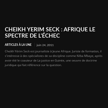
CHEIKH YERIM SECK : AFRIQUE LE
SPECTRE DE L'ÉCHEC
ARTICLES À LA UNE
juin 24, 2011
Cheikh Yérim Seck est journaliste à Jeune Afrique. Juriste de formation, il
s'intéresse à des spécialistes de sa discipline comme Kéba Mbaye, après
avoir été le coauteur de La justice en Guinée, une oeuvre de doctrine
juridique qui fait référence sur la question.