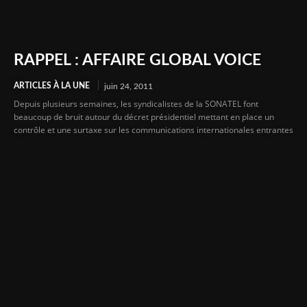
RAPPEL : AFFAIRE GLOBAL VOICE
ARTICLES À LA UNE
juin 24, 2011
Depuis plusieurs semaines, les syndicalistes de la SONATEL font
beaucoup de bruit autour du décret présidentiel mettant en place un
contrôle et une surtaxe sur les communications internationales entrantes