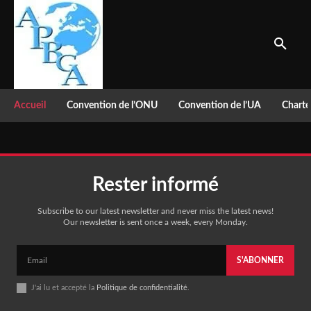
Accueil
Convention de l’ONU
Convention de l’UA
Charte
Rester informé
Subscribe to our latest newsletter and never miss the latest news!
Our newsletter is sent once a week, every Monday.
S'ABONNER
J'ai lu et accepté la
Politique de confidentialité
.