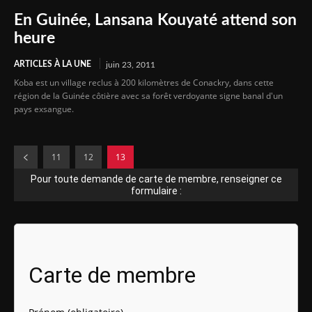
En Guinée, Lansana Kouyaté attend son
heure
ARTICLES À LA UNE
juin 23, 2011
Koba est un village reclus à 200 kilomètres de Conackry, dans cette
région de la Guinée côtière avec sa forêt verdoyante signe banal d'un
pays exsangue.
11
12
13
Pour toute demande de carte de membre, renseigner ce
formulaire :
Carte de membre