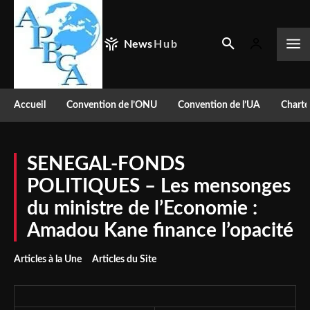
News
Hub
Accueil
Convention de l’ONU
Convention de l’UA
Charte
SENEGAL-FONDS
POLITIQUES – Les mensonges
du ministre de l’Economie :
Amadou Kane finance l’opacité
Articles à la Une
Articles du Site