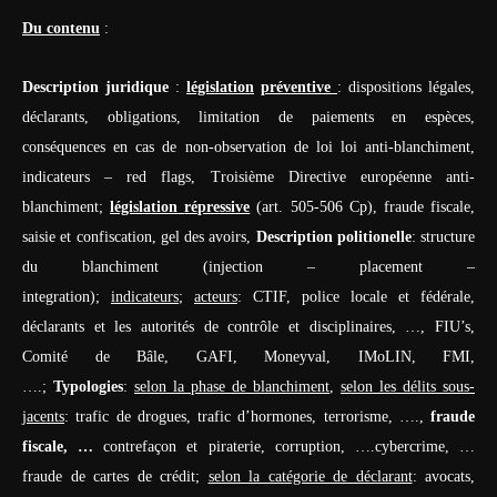
Du contenu
:
Description juridique
:
législation
préventive
: dispositions légales,
déclarants, obligations, limitation de paiements en espèces,
conséquences en cas de non-observation de loi loi anti-blanchiment,
indicateurs – red flags, Troisième Directive européenne anti-
blanchiment;
législation
répressive
(art. 505-506 Cp), fraude fiscale,
saisie et confiscation, gel des avoirs,
Description politionelle
: structure
du blanchiment (injection – placement –
integration);
indicateurs
;
acteurs
: CTIF, police locale et fédérale,
déclarants et les autorités de contrôle et disciplinaires, …, FIU’s,
Comité de Bâle, GAFI, Moneyval, IMoLIN, FMI,
….;
Typologies
:
selon la phase de blanchiment
,
selon les délits sous-
jacents
: trafic de drogues, trafic d’hormones, terrorisme, ….,
fraude
fiscale
, …
contrefaçon et piraterie, corruption, ….cybercrime, …
fraude de cartes de crédit;
selon la catégorie de déclarant
: avocats,