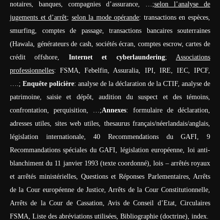
notaires, banques, compagnies d’assurance, …;
selon l’analyse de
jugements et d’arrêt
;
selon la mode opérande
: transactions en espèces,
smurfing, comptes de passage, transactions bancaires souterraines
(Hawala, générateurs de cash, sociétés écran, comptes escrow, cartes de
crédit offshore,
Internet et cyberlaundering
;
Associations
professionnelles
: FSMA, Febelfin, Assuralia, IPI, IRE, IEC, IPCF,
….;
Enquête policière
: analyse de la déclaration de la CTIF, analyse de
patrimoine, saisie et dépôt, audition du suspect et des témoins,
confrontation, perquisition, …;
Annexes
: formulaire de déclaration,
adresses utiles, sites web utiles, thesaurus français/néerlandais/anglais,
législation internationale, 40 Recommendations du GAFI, 9
Recommandations spéciales du GAFI, législation européenne, loi anti-
blanchiment du 11 janvier 1993 (texte coordonné), lois – arrêtés royaux
et arrêtés ministérielles, Questions et Réponses Parlementaires, Arrêts
de la Cour européenne de Justice, Arrêts de la Cour Constitutionnelle,
Arrêts de la Cour de Cassation, Avis de Conseil d’Etat, Circulaires
FSMA, Liste des abréviations utilisées, Bibliographie (doctrine), index.