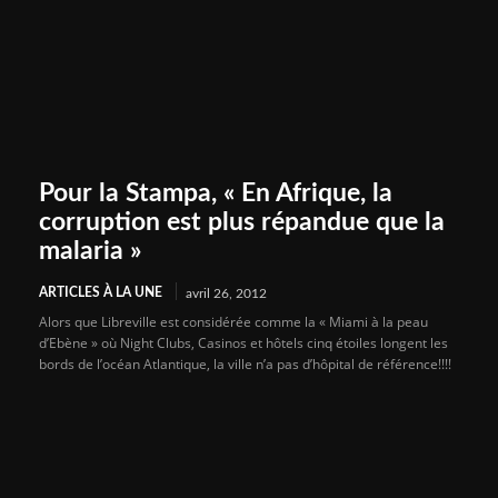
Pour la Stampa, « En Afrique, la
corruption est plus répandue que la
malaria »
ARTICLES À LA UNE
avril 26, 2012
Alors que Libreville est considérée comme la « Miami à la peau
d’Ebène » où Night Clubs, Casinos et hôtels cinq étoiles longent les
bords de l’océan Atlantique, la ville n’a pas d’hôpital de référence!!!!