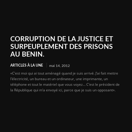
CORRUPTION DE LA JUSTICE ET
SURPEUPLEMENT DES PRISONS
AU BENIN.
ARTICLES À LA UNE
mai 14, 2012
«C’est moi qui ai tout aménagé quand je suis arrivé. J’ai fait mettre
l’électricité, un bureau et un ordinateur, une imprimante, un
téléphone et tout le matériel que vous voyez… C’est le président de
la République qui m’a envoyé ici, parce que je suis un opposant».