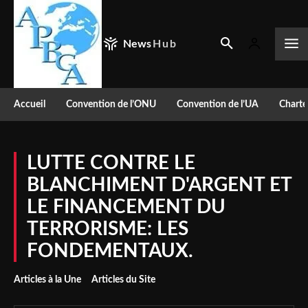
News
Hub
Accueil
Convention de l’ONU
Convention de l’UA
Charte
LUTTE CONTRE LE
BLANCHIMENT D'ARGENT ET
LE FINANCEMENT DU
TERRORISME: LES
FONDEMENTAUX.
Articles à la Une
Articles du Site