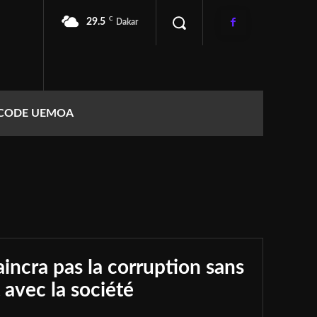
C
29.5
Dakar
CODE UEMOA
incra pas la corruption sans
t avec la société