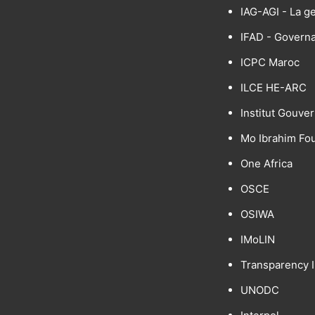
IAG-AGI - La g
IFAD - Govern
ICPC Maroc
ILCE HE-ARC
Institut Gouve
Mo Ibrahim Fo
One Africa
OSCE
OSIWA
IMoLIN
Transparency I
UNODC