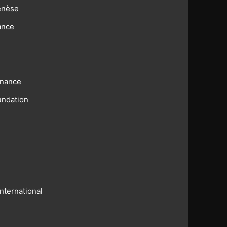
enèse
ance
rnance
undation
nternational