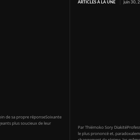
ARTICLES À LA UNE
juin 30,
soin de sa propre réponseSoixante
geants plus soucieux de leur
Par Thiémoko Sory DiakitéProfes
le plus prononcé et, paradoxalem
changement de régime, les même