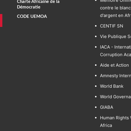
Mémoire Online
Charte Africaine de la
Démocratie
contre le blan
d'argent en Af
CODE UEMOA
CENTIF SN
Vie Publique S
IACA - Internat
Corruption Ac
Aide et Action
Amnesty Intern
World Bank
World Governa
GIABA
Human Rights 
Africa