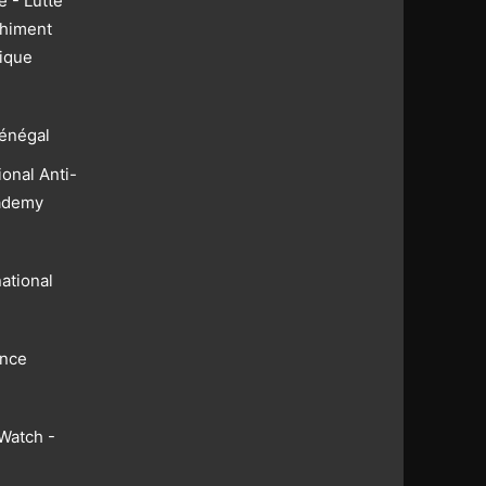
 - Lutte
chiment
rique
énégal
ional Anti-
ademy
ational
nce
Watch -