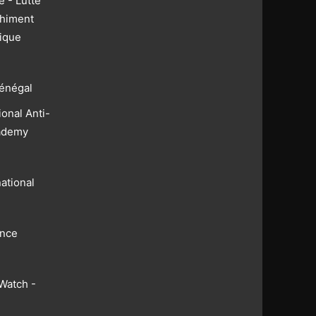
 - Lutte
chiment
rique
énégal
ional Anti-
ademy
ational
nce
Watch -