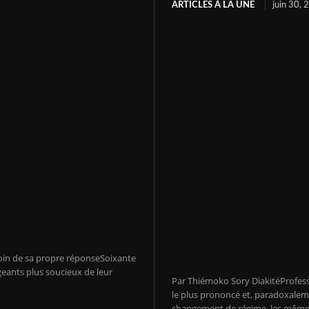
ARTICLES À LA UNE
juin 30,
soin de sa propre réponseSoixante
geants plus soucieux de leur
Par Thiémoko Sory DiakitéProfes
le plus prononcé et, paradoxalem
changement de régime, les même