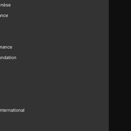
enèse
ance
rnance
undation
nternational