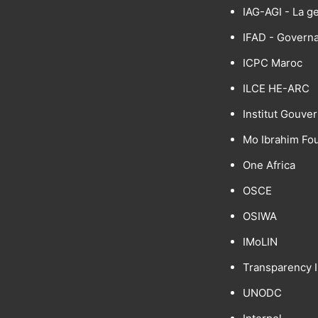
IAG-AGI - La g
IFAD - Govern
ICPC Maroc
ILCE HE-ARC
Institut Gouve
Mo Ibrahim Fo
One Africa
OSCE
OSIWA
IMoLIN
Transparency I
UNODC