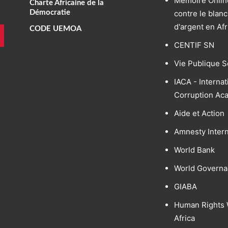
Mémoire Online
Charte Africaine de la
Démocratie
contre le blan
d'argent en Af
CODE UEMOA
CENTIF SN
Vie Publique S
IACA - Internat
Corruption Ac
Aide et Action
Amnesty Intern
World Bank
World Governa
GIABA
Human Rights 
Africa