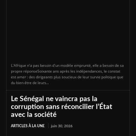
L'Afrique n'a pas besoin d'un modèle emprunté, elle a besoin de sa
propre réponseSoixante ans après les indépendances, le constat
est amer : des dirigeants plus soucieux de leur survie politique que
du bien-être de leurs...
Le Sénégal ne vaincra pas la
corruption sans réconcilier l’État
avec la société
ARTICLES À LA UNE
juin 30, 2026