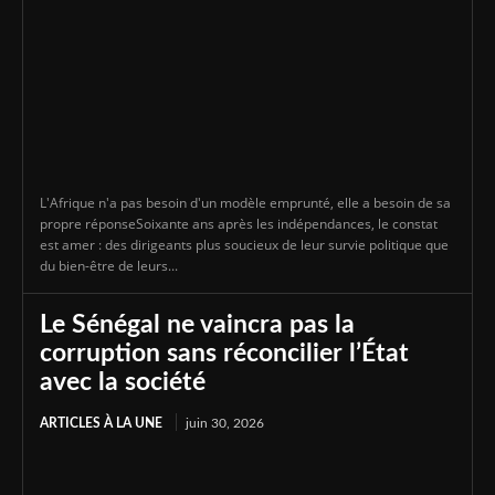
L'Afrique n'a pas besoin d'un modèle emprunté, elle a besoin de sa
propre réponseSoixante ans après les indépendances, le constat
est amer : des dirigeants plus soucieux de leur survie politique que
du bien-être de leurs...
Le Sénégal ne vaincra pas la
corruption sans réconcilier l’État
avec la société
ARTICLES À LA UNE
juin 30, 2026