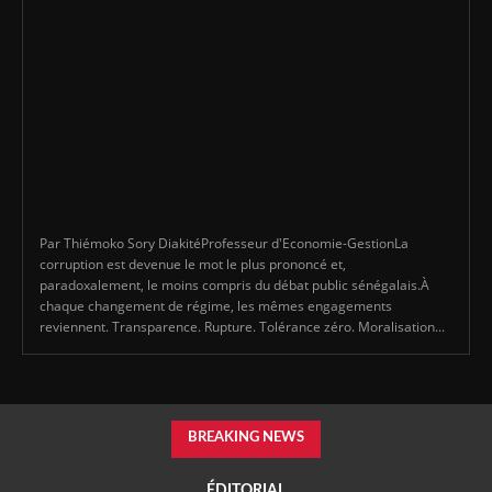
Par Thiémoko Sory DiakitéProfesseur d'Economie-GestionLa
corruption est devenue le mot le plus prononcé et,
paradoxalement, le moins compris du débat public sénégalais.À
chaque changement de régime, les mêmes engagements
reviennent. Transparence. Rupture. Tolérance zéro. Moralisation...
BREAKING NEWS
ÉDITORIAL