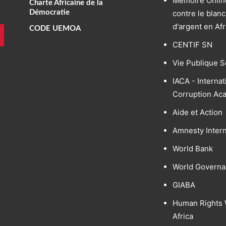
Mémoire Online
Charte Africaine de la
Démocratie
contre le blan
d'argent en Af
CODE UEMOA
CENTIF SN
Vie Publique S
IACA - Internat
Corruption Ac
Aide et Action
Amnesty Intern
World Bank
World Governa
GIABA
Human Rights 
Africa