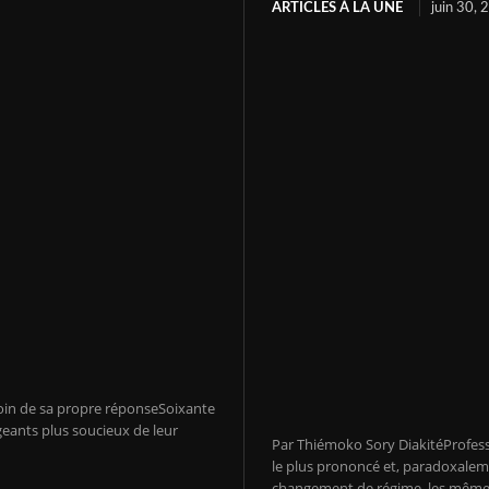
ARTICLES À LA UNE
juin 30,
soin de sa propre réponseSoixante
geants plus soucieux de leur
Par Thiémoko Sory DiakitéProfes
le plus prononcé et, paradoxalem
changement de régime, les même