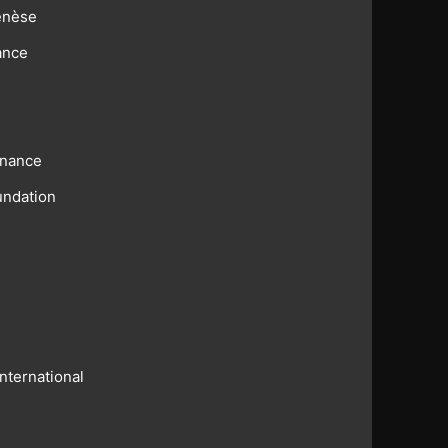
enèse
ance
rnance
undation
nternational