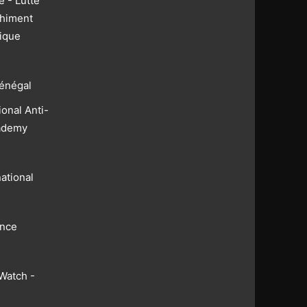
 - Lutte
chiment
rique
énégal
ional Anti-
ademy
ational
nce
Watch -