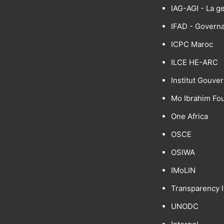
IAG-AGI - La g
IFAD - Govern
ICPC Maroc
ILCE HE-ARC
Institut Gouve
Mo Ibrahim Fo
One Africa
OSCE
OSIWA
IMoLIN
Transparency I
UNODC