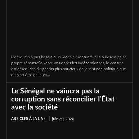
L'Afrique n'a pas besoin d'un modèle emprunté, elle a besoin de sa
propre réponseSoixante ans après les indépendances, le constat
est amer : des dirigeants plus soucieux de leur survie politique que
du bien-être de leurs...
Le Sénégal ne vaincra pas la
corruption sans réconcilier l’État
avec la société
ARTICLES À LA UNE
juin 30, 2026