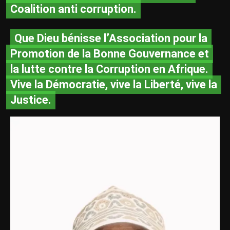
Coalition anti corruption.
Que Dieu bénisse l’Association pour la
Promotion de la Bonne Gouvernance et
la lutte contre la Corruption en Afrique.
Vive la Démocratie, vive la Liberté, vive la
Justice.