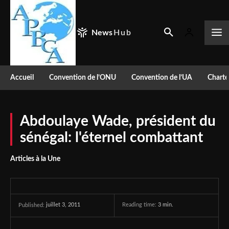
News
Hub
Accueil
Convention de l’ONU
Convention de l’UA
Charte
Abdoulaye Wade, président du
sénégal: l'éternel combattant
Articles à la Une
juillet 3, 2011
Reading time:
3
min.
Published: