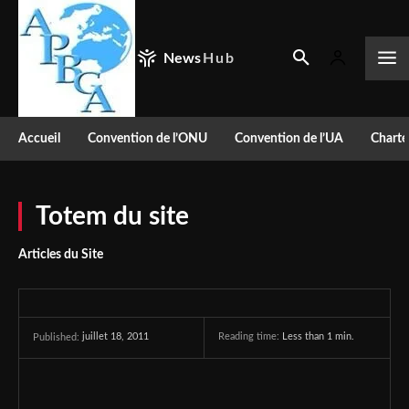
News
Hub
Accueil
Convention de l’ONU
Convention de l’UA
Charte
Totem du site
Articles du Site
juillet 18, 2011
Reading time:
Less than 1
min.
Published: