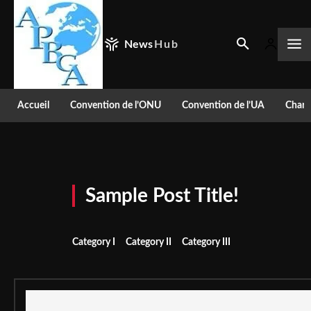
News
Hub
Accueil
Convention de l’ONU
Convention de l’UA
Chart
Sample Post Title!
Category I
Category II
Category III