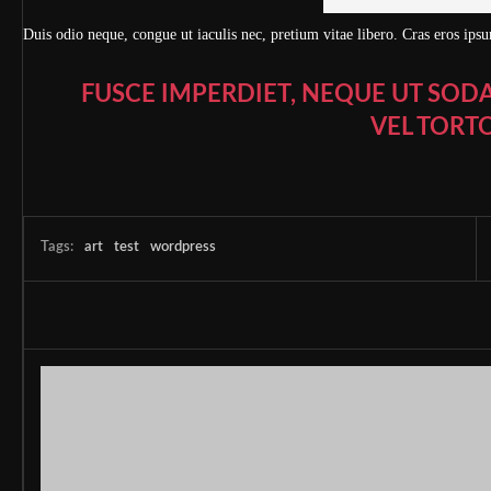
Duis odio neque, congue ut iaculis nec, pretium vitae libero. Cras eros ips
FUSCE IMPERDIET, NEQUE UT SODA
VEL TORTO
Tags:
art
test
wordpress