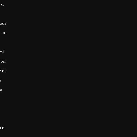
rs,
pour
e un
est
voir
 et
e
 a
ice