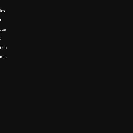
les
t
ique
s
t en
sous