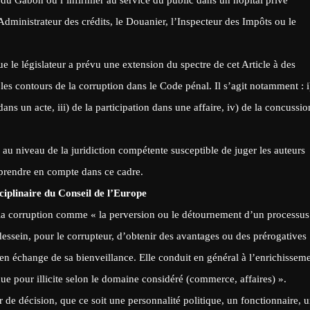
’Administrateur des crédits, le Douanier, l’Inspecteur des Impôts ou le
 le législateur a prévu une extension du spectre de cet Article à des
 les contours de la corruption dans le Code pénal. Il s’agit notamment : i
dans un acte, iii) de la participation dans une affaire, iv) de la concussio
u niveau de la juridiction compétente susceptible de juger les auteurs
à prendre en compte dans ce cadre.
sciplinaire du Conseil de l’Europe
t la corruption comme « la perversion ou le détournement d’un processus
dessein, pour le corrupteur, d’obtenir des avantages ou des prérogatives
 en échange de sa bienveillance. Elle conduit en général à l’enrichissem
ue pour illicite selon le domaine considéré (commerce, affaires) ».
 de décision, que ce soit une personnalité politique, un fonctionnaire, 