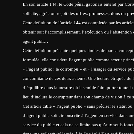
En son article 144, le Code pénal gabonais entend par Corru
sollicite, agrée ou reçoit des offres, promesses, dons ou pré
Cette définition de l’article 144 est complétée par les artic
obtenir soit l’accomplissement, l’exécution ou l’abstention
agent public .
Cette définition présente quelques limites de par sa conceptio
formulée, elle considère l’agent public comme acteur princi
« l’agent public : le corrompu » et « l’usager du service pub
concomitante de ces deux acteurs. Une lecture étriquée de
d’équilibre dans la mesure où il semble faire porter toute la 
lieu d’inclure le corrupteur dans son champ de vision à ce s
Cet article cible « l’agent public » sans préciser le statut ou
d’agent public soit circonscrite à l’agent en service dans une
service du public et cela ne se limite pas qu’aux seuls fonc
dans une collectivité locale, à la Société d’Eau et d’Energi