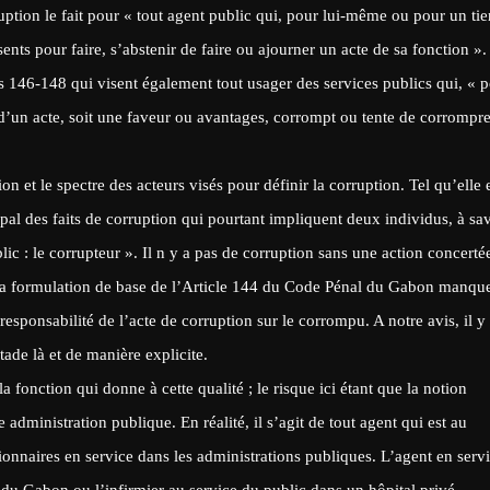
ption le fait pour « tout agent public qui, pour lui-même ou pour un tie
sents pour faire, s’abstenir de faire ou ajourner un acte de sa fonction ».
les 146-148 qui visent également tout usager des services publics qui, « 
 d’un acte, soit une faveur ou avantages, corrompt ou tente de corrompr
n et le spectre des acteurs visés pour définir la corruption. Tel qu’elle 
pal des faits de corruption qui pourtant impliquent deux individus, à sa
lic : le corrupteur ». Il n y a pas de corruption sans une action concertée
 la formulation de base de l’Article 144 du Code Pénal du Gabon manqu
responsabilité de l’acte de corruption sur le corrompu. A notre avis, il y
tade là et de manière explicite.
 la fonction qui donne à cette qualité ; le risque ici étant que la notion
 administration publique. En réalité, il s’agit de tout agent qui est au
tionnaires en service dans les administrations publiques. L’agent en serv
e du Gabon ou l’infirmier au service du public dans un hôpital privé