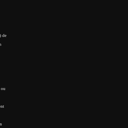
) de
n
 ou
ent
un